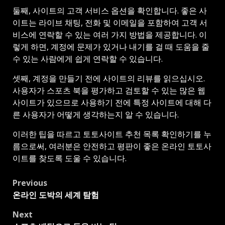
둘째, 사이트의 고객 서비스 옵션을 확인합니다. 좋은 사
이트는 라이브 채팅, 전화 및 이메일을 포함하여 고객 서
비스에 연락할 수 있는 여러 가지 방법을 제공합니다. 이
렇게 하면, 계정에 문제가 있거나 내기를 걸 때 도움을 줄
수 있는 사람에게 쉽게 연락할 수 있습니다.
셋째, 계정을 만들기 전에 사이트의 리뷰를 읽으십시오.
사용자가 스포츠 북을 평가하고 검토할 수 있는 많은 웹
사이트가 있으므로 사용하기 전에 특정 사이트에 대해 다
른 사용자가 어떻게 생각하는지 알 수 있습니다.
이러한 팁을 따르고
토토사이트 추천 목록 확인하기
를 누
름으로써, 여러분은 안전하고 평판이 좋은 온라인 토토사
이트를 찾도록 도울 수 있습니다.
Post
Previous
온라인 도박의 세계 탐험
navigation
Next