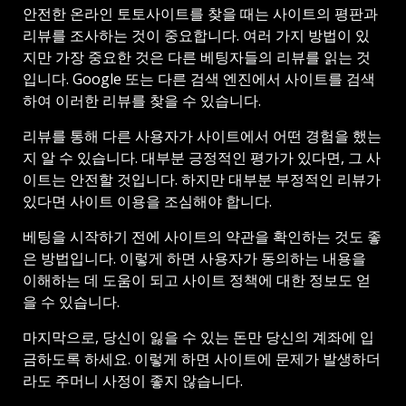
안전한 온라인 토토사이트를 찾을 때는 사이트의 평판과
리뷰를 조사하는 것이 중요합니다. 여러 가지 방법이 있
지만 가장 중요한 것은 다른 베팅자들의 리뷰를 읽는 것
입니다. Google 또는 다른 검색 엔진에서 사이트를 검색
하여 이러한 리뷰를 찾을 수 있습니다.
리뷰를 통해 다른 사용자가 사이트에서 어떤 경험을 했는
지 알 수 있습니다. 대부분 긍정적인 평가가 있다면, 그 사
이트는 안전할 것입니다. 하지만 대부분 부정적인 리뷰가
있다면 사이트 이용을 조심해야 합니다.
베팅을 시작하기 전에 사이트의 약관을 확인하는 것도 좋
은 방법입니다. 이렇게 하면 사용자가 동의하는 내용을
이해하는 데 도움이 되고 사이트 정책에 대한 정보도 얻
을 수 있습니다.
마지막으로, 당신이 잃을 수 있는 돈만 당신의 계좌에 입
금하도록 하세요. 이렇게 하면 사이트에 문제가 발생하더
라도 주머니 사정이 좋지 않습니다.