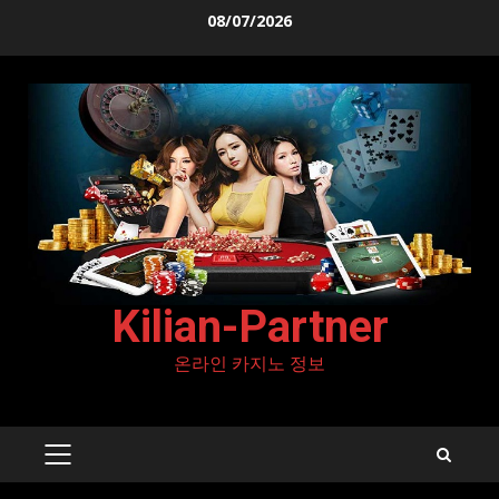
Skip
08/07/2026
to
content
Kilian-Partner
온라인 카지노 정보
PRIMARY
MENU