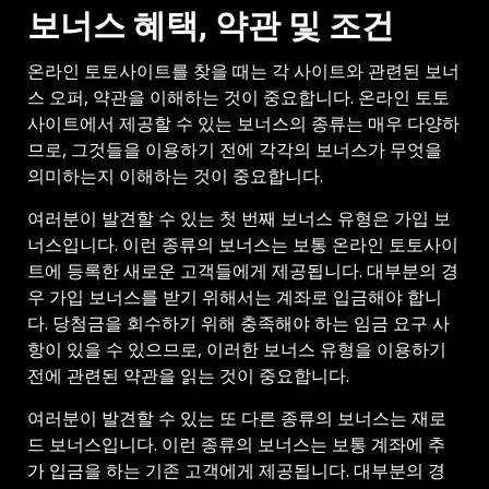
보너스 혜택, 약관 및 조건
온라인 토토사이트를 찾을 때는 각 사이트와 관련된 보너
스 오퍼, 약관을 이해하는 것이 중요합니다. 온라인 토토
사이트에서 제공할 수 있는 보너스의 종류는 매우 다양하
므로, 그것들을 이용하기 전에 각각의 보너스가 무엇을
의미하는지 이해하는 것이 중요합니다.
여러분이 발견할 수 있는 첫 번째 보너스 유형은 가입 보
너스입니다. 이런 종류의 보너스는 보통 온라인 토토사이
트에 등록한 새로운 고객들에게 제공됩니다. 대부분의 경
우 가입 보너스를 받기 위해서는 계좌로 입금해야 합니
다. 당첨금을 회수하기 위해 충족해야 하는 임금 요구 사
항이 있을 수 있으므로, 이러한 보너스 유형을 이용하기
전에 관련된 약관을 읽는 것이 중요합니다.
여러분이 발견할 수 있는 또 다른 종류의 보너스는 재로
드 보너스입니다. 이런 종류의 보너스는 보통 계좌에 추
가 입금을 하는 기존 고객에게 제공됩니다. 대부분의 경