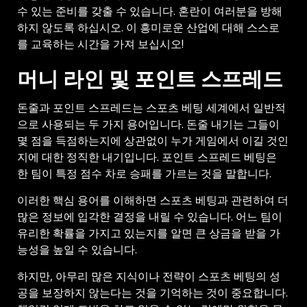
수 있는 준비를 갖출 수 있습니다. 혼란이 여러분을 방해
하지 않도록 하십시오. 이 흥미로운 산업에 대해 스스로
를 교육하는 시간을 가져 보십시오!
머니 라인 및 포인트 스프레드
돈줄과 포인트 스프레드는 스포츠 베팅 세계에서 일반적
으로 사용되는 두 가지 용어입니다. 돈줄 내기는 그들이
몇 점을 득점하는지에 상관없이 누가 게임에서 이길 것인
지에 대한 정직한 내기입니다. 포인트 스프레드 베팅은
한 팀이 특정 점수 차로 승패를 가르는 것을 말합니다.
이러한 핵심 용어를 이해하면 스포츠 베팅과 관련하여 더
많은 정보에 입각한 결정을 내릴 수 있습니다. 어느 팀이
유리한 확률을 가지고 있는지를 알면 큰 상금을 받을 가
능성을 높일 수 있습니다.
하지만, 아무리 많은 지식이나 전략이 스포츠 베팅의 성
공을 보장하지 않는다는 것을 기억하는 것이 중요합니다.