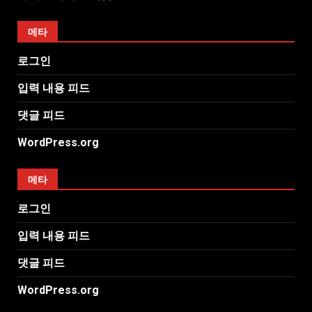
메타
로그인
입력 내용 피드
댓글 피드
WordPress.org
메타
로그인
입력 내용 피드
댓글 피드
WordPress.org