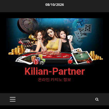
Skip
08/10/2026
to
content
Kilian-Partner
온라인 카지노 정보
PRIMARY
MENU