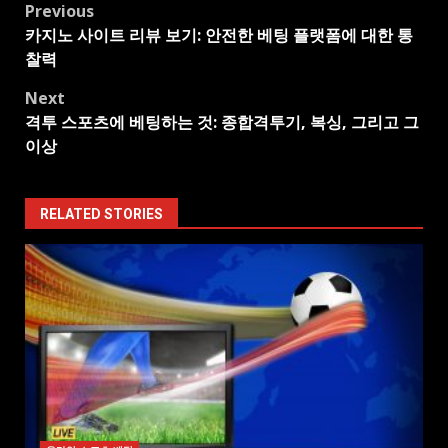
Post
Previous
카지노 사이트 리뷰 보기: 안전한 베팅 플랫폼에 대한 통
navigation
찰력
Next
격투 스포츠에 베팅하는 것: 종합격투기, 복싱, 그리고 그
이상
RELATED STORIES