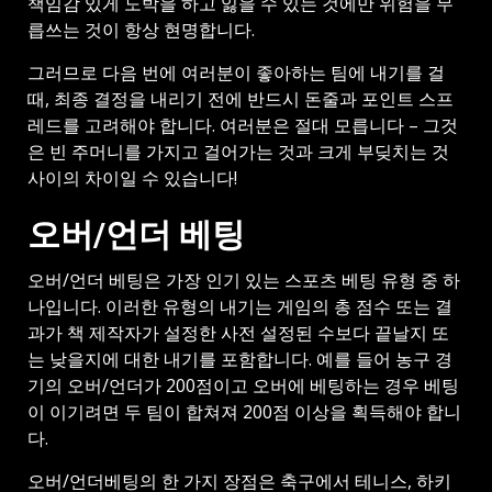
책임감 있게 도박을 하고 잃을 수 있는 것에만 위험을 무
릅쓰는 것이 항상 현명합니다.
그러므로 다음 번에 여러분이 좋아하는 팀에 내기를 걸
때, 최종 결정을 내리기 전에 반드시 돈줄과 포인트 스프
레드를 고려해야 합니다. 여러분은 절대 모릅니다 – 그것
은 빈 주머니를 가지고 걸어가는 것과 크게 부딪치는 것
사이의 차이일 수 있습니다!
오버/언더 베팅
오버/언더 베팅은 가장 인기 있는 스포츠 베팅 유형 중 하
나입니다. 이러한 유형의 내기는 게임의 총 점수 또는 결
과가 책 제작자가 설정한 사전 설정된 수보다 끝날지 또
는 낮을지에 대한 내기를 포함합니다. 예를 들어 농구 경
기의 오버/언더가 200점이고 오버에 베팅하는 경우 베팅
이 이기려면 두 팀이 합쳐져 200점 이상을 획득해야 합니
다.
오버/언더베팅의 한 가지 장점은 축구에서 테니스, 하키