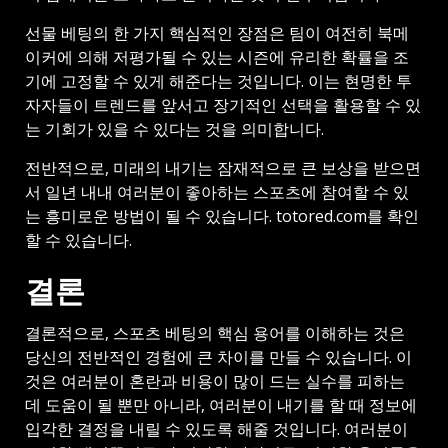
선물 베팅의 한 가지 핵심적인 장점은 팀이 여전히 북메
이커에 의해 저평가될 수 있는 시즌에 유리한 확률을 조
기에 고정할 수 있게 해준다는 것입니다. 이는 현명한 투
자자들이 트렌드를 앞서고 장기적인 선택을 활용할 수 있
는 기회가 있을 수 있다는 것을 의미합니다.
전반적으로, 미래의 내기는 잠재적으로 큰 보상을 받으면
서 일년 내내 여러분이 좋아하는 스포츠에 참여할 수 있
는 흥미로운 방법이 될 수 있습니다.
totored.com
를 확인
할 수 있습니다.
결론
결론적으로, 스포츠 베팅의 핵심 용어를 이해하는 것은
당신의 전반적인 경험에 큰 차이를 만들 수 있습니다. 이
것은 여러분이 혼란과 비용이 많이 드는 실수를 피하는
데 도움이 될 뿐만 아니라, 여러분이 내기를 할 때 정보에
입각한 결정을 내릴 수 있도록 해줄 것입니다. 여러분이