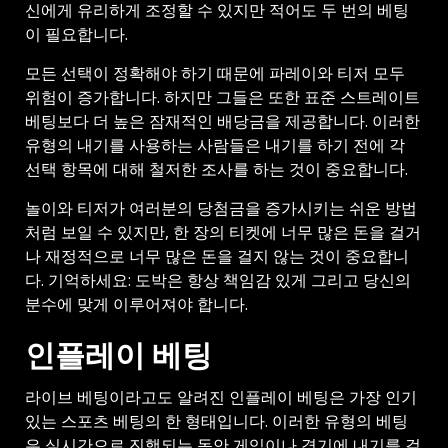
신에게 유리하게 조정할 수 있지만 적어도 두 번의 베팅
이 필요합니다.
모든 선택이 정확해야 하기 때문에 파레이와 티저 모두
위험이 증가합니다. 하지만 그들은 또한 표준 스트레이트
베팅보다 더 높은 잠재적인 배당금을 제공합니다. 이러한
유형의 내기를 사용하는 사람들은 내기를 하기 전에 각
선택 항목에 대해 철저한 조사를 하는 것이 중요합니다.
놀이와 티저가 여러분의 당첨금을 증가시키는 쉬운 방법
처럼 보일 수 있지만, 한 장의 티켓에 너무 많은 돈을 걸거
나 재정적으로 너무 많은 돈을 걸지 않는 것이 중요합니
다. 기억하세요: 도박은 항상 책임감 있게 그리고 당신의
분수에 맞게 이루어져야 합니다.
인플레이 베팅
라이브 베팅이라고도 알려진 인플레이 베팅은 가장 인기
있는 스포츠 베팅의 한 형태입니다. 이러한 유형의 베팅
은 실시간으로 진행되는 동안 게임이나 경기에 내기를 걸