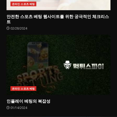
온라인 스포츠 베팅
안전한 스포츠 베팅 웹사이트를 위한 궁극적인 체크리스
트
02/28/2024
온라인 스포츠 베팅
인플레이 베팅의 복잡성
01/14/2024