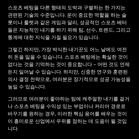
스포츠 베팅을 다른 형태의 도박과 구별하는 한 가지는
관련된 기술의 수준입니다. 운이 중요한 역할을 하는 슬
롯이나 룰렛과 같은 게임과 달리, 성공적인 스포츠 베터
들은 지능적인 내기를 하기 위해 팀, 선수, 트렌드, 그리고
통계에 대한 지식을 가질 필요가 있습니다.
그렇긴 하지만, 가장 박식한 내기꾼도 어느 날에도 여전
히 돈을 잃을 수 있습니다. 스포츠 베팅에는 확실한 것이
없다는 것을 기억하는 것이 중요합니다 – 어떤 것도 언제
든지 일어날 수 있습니다. 하지만, 신중한 연구와 훈련된
의사 결정 전략으로, 여러분은 장기적으로 성공 가능성을
높일 수 있습니다.
그러므로 여러분이 좋아하는 팀에 캐주얼한 내기를 걸거
나 스포츠 베팅을 수익성 있는 부업이나 커리어 경로로
바꾸기를 원하는 경우, 이러한 핵심 용어를 배우는 것이
이 흥미로운 산업에서 우위를 점하는 데 도움이 될 것입
니다.