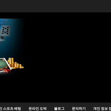
인 스포츠 베팅
온라인 도박
블로그
문의하기
개인 정보 