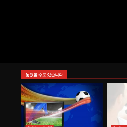
놓쳤을 수도 있습니다