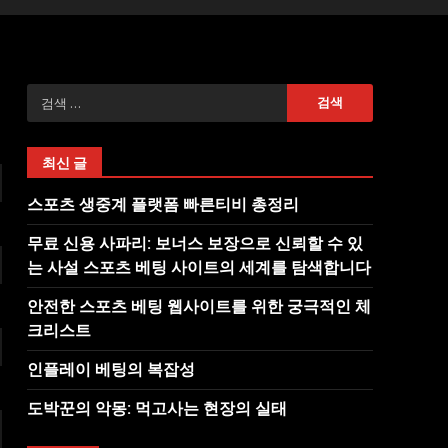
검
색:
최신 글
스포츠 생중계 플랫폼 빠른티비 총정리
무료 신용 사파리: 보너스 보장으로 신뢰할 수 있
는 사설 스포츠 베팅 사이트의 세계를 탐색합니다
안전한 스포츠 베팅 웹사이트를 위한 궁극적인 체
크리스트
인플레이 베팅의 복잡성
도박꾼의 악몽: 먹고사는 현장의 실태