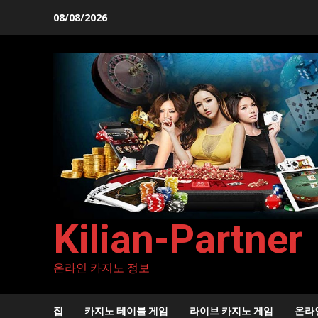
Skip
08/08/2026
to
content
Kilian-Partner
온라인 카지노 정보
집
카지노 테이블 게임
라이브 카지노 게임
온라